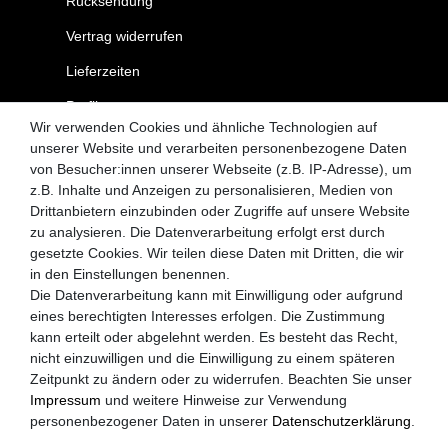
Rücksendung
Vertrag widerrufen
Lieferzeiten
Profil
Wir verwenden Cookies und ähnliche Technologien auf
Kontakt
unserer Website und verarbeiten personenbezogene Daten
von Besucher:innen unserer Webseite (z.B. IP-Adresse), um
MySchirm.de
z.B. Inhalte und Anzeigen zu personalisieren, Medien von
Drittanbietern einzubinden oder Zugriffe auf unsere Website
AGB
zu analysieren. Die Datenverarbeitung erfolgt erst durch
gesetzte Cookies. Wir teilen diese Daten mit Dritten, die wir
Datenschutzerklärung
in den Einstellungen benennen.
Widerrufsrecht
Die Datenverarbeitung kann mit Einwilligung oder aufgrund
eines berechtigten Interesses erfolgen. Die Zustimmung
Zahlungsarten
kann erteilt oder abgelehnt werden. Es besteht das Recht,
nicht einzuwilligen und die Einwilligung zu einem späteren
Versandkosten
Zeitpunkt zu ändern oder zu widerrufen. Beachten Sie unser
Impressum
Impressum
und weitere Hinweise zur Verwendung
personenbezogener Daten in unserer
Daten­schutz­erklärung
.
Akzeptierte Zahlungsarten