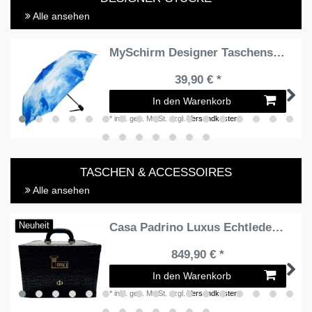
Alle ansehen
MySchirm Designer Taschenschirm "Sommerhimmel" - Eleganter Regenschirm - Luxus Design - Auf-und-zu-Automatikschirm
39,90 € *
In den Warenkorb
*
inkl. ges. MwSt.
zzgl.
Versandkosten
TASCHEN & ACCESSOIRES
Alle ansehen
Casa Padrino Luxus Echtleder Schminkkoffer Schwarz / Gold 28 x 16 x H. 16 cm
Neuheit
849,90 € *
In den Warenkorb
*
inkl. ges. MwSt.
zzgl.
Versandkosten