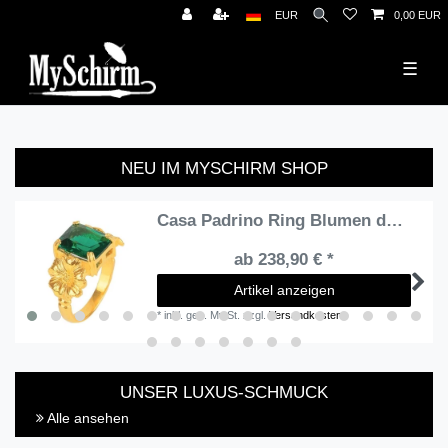
News
EUR
0,00 EUR
☰
NEU IM MYSCHIRM SHOP
Casa Padrino Ring Blumen der Amália aus Vergoldetem Silber
ab 238,90 € *
Artikel anzeigen
*
inkl. ges. MwSt.
zzgl.
Versandkosten
UNSER LUXUS-SCHMUCK
Alle ansehen