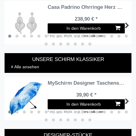
Casa Padrino Ohrringe Herz von Viana Ciclo L aus Sterlingsilber
238,90 € *
In den Warenkorb
*
inkl. ges. MwSt.
zzgl.
Versandkosten
UNSERE SCHIRM KLASSIKER
Alle ansehen
MySchirm Designer Taschenschirm "Sommerhimmel" - Eleganter Regenschirm - Luxus Design - Auf-und-zu-Automatikschirm
39,90 € *
In den Warenkorb
*
inkl. ges. MwSt.
zzgl.
Versandkosten
DESIGNER-STÜCKE