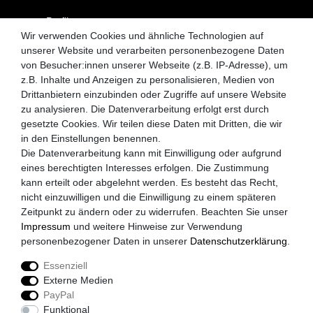
Profil
Wir verwenden Cookies und ähnliche Technologien auf
Kontakt
unserer Website und verarbeiten personenbezogene Daten
von Besucher:innen unserer Webseite (z.B. IP-Adresse), um
MySchirm.de
z.B. Inhalte und Anzeigen zu personalisieren, Medien von
Drittanbietern einzubinden oder Zugriffe auf unsere Website
AGB
zu analysieren. Die Datenverarbeitung erfolgt erst durch
gesetzte Cookies. Wir teilen diese Daten mit Dritten, die wir
Datenschutzerklärung
in den Einstellungen benennen.
Widerrufsrecht
Die Datenverarbeitung kann mit Einwilligung oder aufgrund
eines berechtigten Interesses erfolgen. Die Zustimmung
Zahlungsarten
kann erteilt oder abgelehnt werden. Es besteht das Recht,
nicht einzuwilligen und die Einwilligung zu einem späteren
Versandkosten
Zeitpunkt zu ändern oder zu widerrufen. Beachten Sie unser
Impressum
Impressum
und weitere Hinweise zur Verwendung
personenbezogener Daten in unserer
Daten­schutz­erklärung
.
Akzeptierte Zahlungsarten
Essenziell
Paypal
Externe Medien
Vorkasse
PayPal
Kreditkarte
Funktional