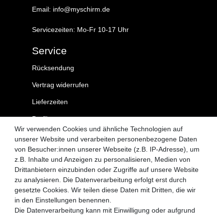
Email: info@myschirm.de
Servicezeiten: Mo-Fr 10-17 Uhr
Service
Rücksendung
Vertrag widerrufen
Lieferzeiten
Profil
Wir verwenden Cookies und ähnliche Technologien auf
Kontakt
unserer Website und verarbeiten personenbezogene Daten
von Besucher:innen unserer Webseite (z.B. IP-Adresse), um
MySchirm.de
z.B. Inhalte und Anzeigen zu personalisieren, Medien von
Drittanbietern einzubinden oder Zugriffe auf unsere Website
AGB
zu analysieren. Die Datenverarbeitung erfolgt erst durch
gesetzte Cookies. Wir teilen diese Daten mit Dritten, die wir
Datenschutzerklärung
in den Einstellungen benennen.
Widerrufsrecht
Die Datenverarbeitung kann mit Einwilligung oder aufgrund