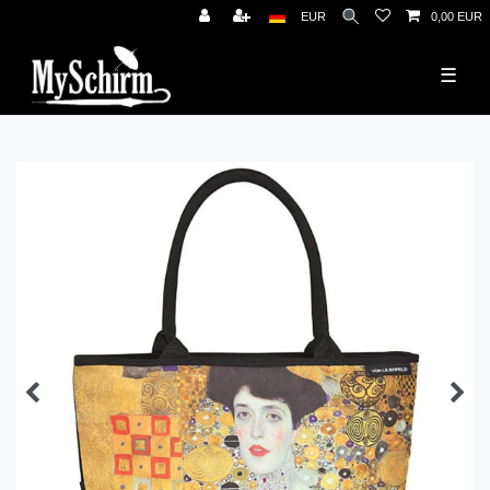
News
EUR
0,00 EUR
☰