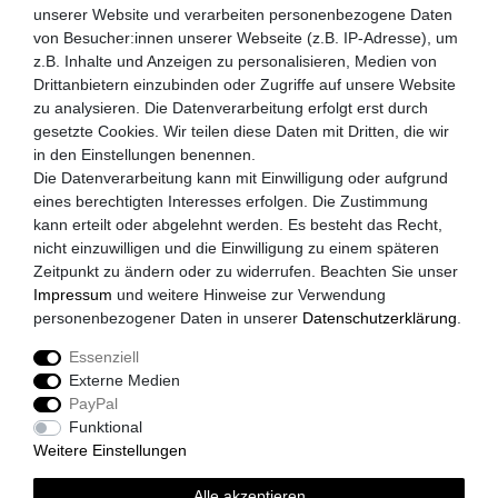
Kontakt
unserer Website und verarbeiten personenbezogene Daten
von Besucher:innen unserer Webseite (z.B. IP-Adresse), um
MySchirm.de
z.B. Inhalte und Anzeigen zu personalisieren, Medien von
Drittanbietern einzubinden oder Zugriffe auf unsere Website
AGB
zu analysieren. Die Datenverarbeitung erfolgt erst durch
gesetzte Cookies. Wir teilen diese Daten mit Dritten, die wir
Datenschutzerklärung
in den Einstellungen benennen.
Widerrufsrecht
Die Datenverarbeitung kann mit Einwilligung oder aufgrund
eines berechtigten Interesses erfolgen. Die Zustimmung
Zahlungsarten
kann erteilt oder abgelehnt werden. Es besteht das Recht,
nicht einzuwilligen und die Einwilligung zu einem späteren
Versandkosten
Zeitpunkt zu ändern oder zu widerrufen. Beachten Sie unser
Impressum
Impressum
und weitere Hinweise zur Verwendung
personenbezogener Daten in unserer
Daten­schutz­erklärung
.
Akzeptierte Zahlungsarten
Essenziell
Paypal
Externe Medien
Vorkasse
PayPal
Kreditkarte
Funktional
Weitere Einstellungen
Versandpartner
Alle akzeptieren