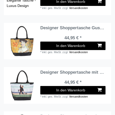
In den Warenkorb
*
inkl. ges. MwSt.
zzgl.
Versandkosten
Designer Shoppertasche Gustav Klimt: "Adele" - Elegante Tasche - Luxus Design
44,95 € *
In den Warenkorb
*
inkl. ges. MwSt.
zzgl.
Versandkosten
Designer Shoppertasche mit dem Motiv des schottischen Künstlers Jack Vettriano "Der Walzer am Jahrestag" - Elegante Tasche - Luxus Design
44,95 € *
In den Warenkorb
*
inkl. ges. MwSt.
zzgl.
Versandkosten