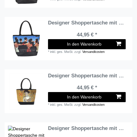
Designer Shoppertasche mit dem Motiv des schottischen Künstlers Jack Vettriano "Walzer" - Elegante Tasche - Luxus Design
44,95 € *
In den Warenkorb
*
inkl. ges. MwSt.
zzgl.
Versandkosten
Designer Shoppertasche mit einem Motiv des bedeutenden Wiener Jugendstilmalers Gustav Klimt - Elegante Tasche - Luxus Design
44,95 € *
In den Warenkorb
*
inkl. ges. MwSt.
zzgl.
Versandkosten
Designer Shoppertasche mit einzelner Sonnenblumenblüte - Elegante Tasche - Luxus Design