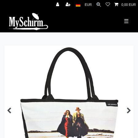
News
EUR
0,00 EUR
☰