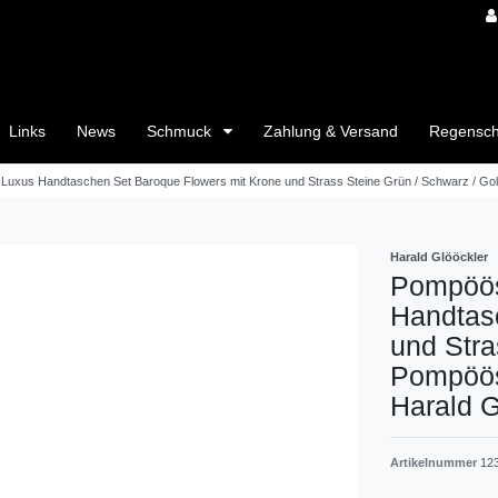
Links
News
Schmuck
Zahlung & Versand
Regensc
uxus Handtaschen Set Baroque Flowers mit Krone und Strass Steine Grün / Schwarz / Go
Harald Glööckler
Pompöös
Handtas
und Stra
Pompöös
Harald G
Artikelnummer
12