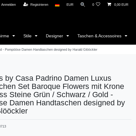
Anmelden
Registrieren
EUR
0
0,00 EUR
hirme
Stile
Designer
Taschen & Accessoires
ld - Pompööse Damen Handtaschen designed by Harald Glööckler
 by Casa Padrino Damen Luxus
chen Set Baroque Flowers mit Krone
ss Steine Grün / Schwarz / Gold -
e Damen Handtaschen designed by
lööckler
3713