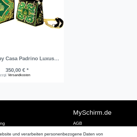
Pompöös by Casa Padrino Luxus Damen Handtaschen Set Baroque Flowers mit Krone und Strass Steine Grün / Schwarz / Gold - Pompööse Damen Handtaschen designed by Harald Glööckler
350,00 € *
zzgl.
Versandkosten
e
MySchirm.de
ng
AGB
errufen
Datenschutzerklärung
Website und verarbeiten personenbezogene Daten von