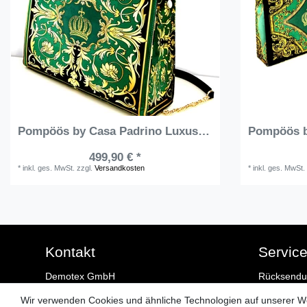
Pompöös by Casa Padrino Luxus Damen Handtasche Baroque Flowers mit Krone und Strass Steinen Grün / Schwarz / Gold 43 x H. 43 cm - designed by Harald Glööckler
499,90 € *
*
inkl. ges. MwSt.
zzgl.
Versandkosten
*
inkl. ges. MwSt.
Kontakt
Servic
Demotex GmbH
Rücksendu
Hammer Str. 64
Vertrag wid
Wir verwenden Cookies und ähnliche Technologien auf unserer 
45239 Essen