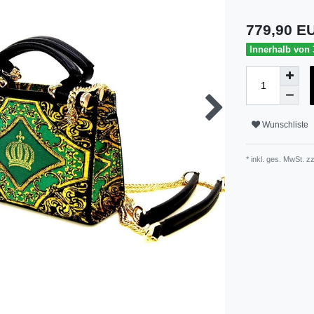
779,90 
Innerhalb von 3
Wunschliste
* inkl. ges. MwSt. zz