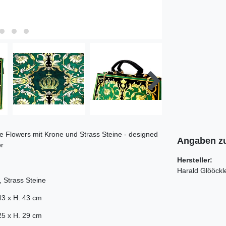
lowers mit Krone und Strass Steine - designed
Angaben zu
r
Hersteller:
Harald Glööckl
l, Strass Steine
3 x H. 43 cm
5 x H. 29 cm