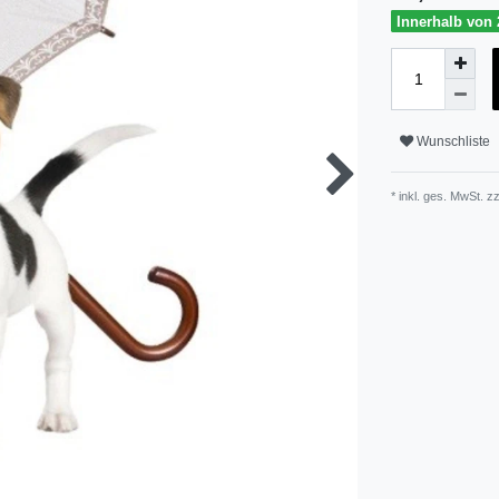
Innerhalb von 
Wunschliste
* inkl. ges. MwSt. zz