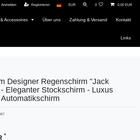
Anmelden
Registrieren
EUR
0
0,00 EUR
 & Accessoires
Über uns
Zahlung & Versand
Kontakt
Links
m Designer Regenschirm "Jack
 - Eleganter Stockschirm - Luxus
 Automatikschirm
887
*
UR