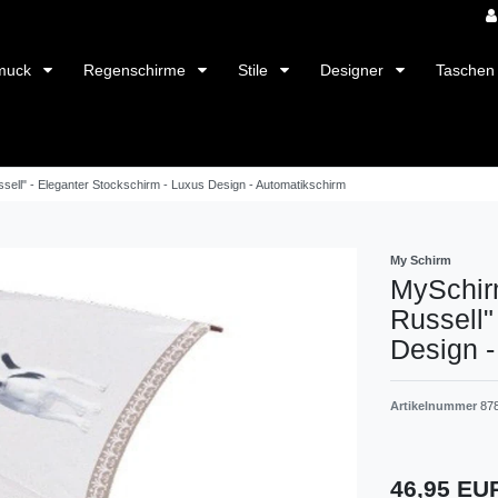
muck
Regenschirme
Stile
Designer
Taschen
ll" - Eleganter Stockschirm - Luxus Design - Automatikschirm
My Schirm
MySchir
Russell"
Design -
Artikelnummer
87
46,95 E