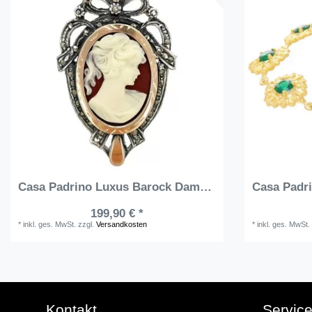
Casa Padrino Luxus Barock Damen Brosche Silber / Gold / Creme / Bordeauxrot - Edle Sterlingsilber Brosche mit 9 Karat Gold Verzierungen - Handgefertigter Sterlingsilber Damen Schmuck
199,90 € *
*
inkl. ges. MwSt.
zzgl.
Versandkosten
*
inkl. ges. MwSt.
Kontakt
Servic