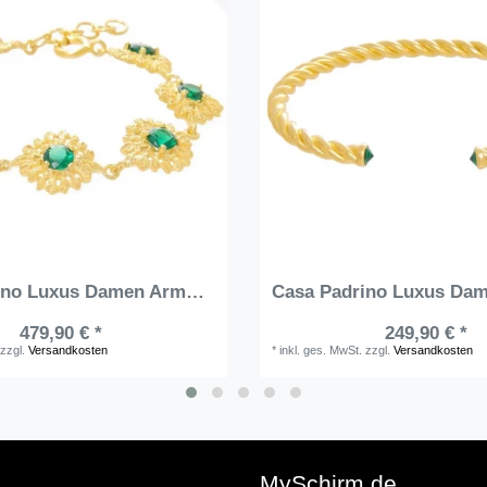
Casa Padrino Luxus Damen Armband Gold / Grün - Elegantes handgefertigtes vergoldetes Sterlingsilber Armband mit Edelsteinen - Damen Armschmuck - Damenschmuck
479,90 € *
249,90 € *
zzgl.
Versandkosten
*
inkl. ges. MwSt.
zzgl.
Versandkosten
e
MySchirm.de