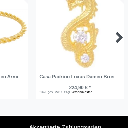
Casa Padrino Luxus Damen Armreif Gold / Grün - Handgefertigtes Vergoldetes Sterlingsilber Armband mit Edelsteinen - Eleganter Damenschmuck - Damen Armschmuck - Luxus Qualität
Casa Padrino Luxus Damen Brosche Drache Gold - Elegante handgefertigte vergoldete Sterlingsilber Anhänger mit Edelsteinen - Handgefertigter Luxus Damenschmuck
224,90 € *
*
inkl. ges. MwSt.
zzgl.
Versandkosten
Akzeptierte Zahlungsarten