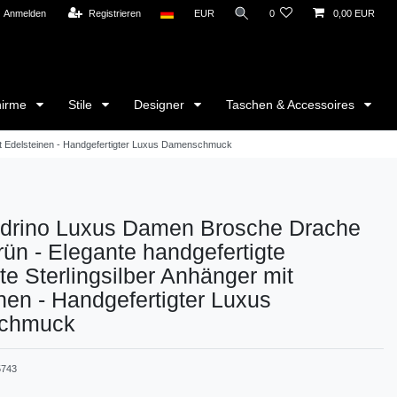
Anmelden
Registrieren
EUR
0
0,00 EUR
hirme
Stile
Designer
Taschen & Accessoires
it Edelsteinen - Handgefertigter Luxus Damenschmuck
drino Luxus Damen Brosche Drache
rün - Elegante handgefertigte
te Sterlingsilber Anhänger mit
nen - Handgefertigter Luxus
chmuck
5743