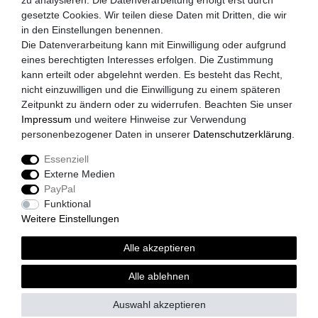
zu analysieren. Die Datenverarbeitung erfolgt erst durch
gesetzte Cookies. Wir teilen diese Daten mit Dritten, die wir
Datenschutzerklärung
in den Einstellungen benennen.
Widerrufsrecht
Die Datenverarbeitung kann mit Einwilligung oder aufgrund
eines berechtigten Interesses erfolgen. Die Zustimmung
Zahlungsarten
kann erteilt oder abgelehnt werden. Es besteht das Recht,
nicht einzuwilligen und die Einwilligung zu einem späteren
Versandkosten
Zeitpunkt zu ändern oder zu widerrufen. Beachten Sie unser
Impressum
Impressum
und weitere Hinweise zur Verwendung
personenbezogener Daten in unserer
Daten­schutz­erklärung
.
Akzeptierte Zahlungsarten
Essenziell
Paypal
Externe Medien
Vorkasse
PayPal
Kreditkarte
Funktional
Weitere Einstellungen
Versandpartner
Alle akzeptieren
DHL
GLS
Alle ablehnen
Spedition
Auswahl akzeptieren