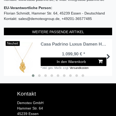
EU-Verantwortliche Person:
Florian Schmidt
Hammer Str.
64
45239
Essen
Deutschland
Kontakt:
sales@demotexgroup.de
+49201-36577485
WEITERE PASSENDE ARTIKEL
Casa Padrino Luxus Damen Halskette - Handgefertigte 19,2 Karat Gold Kette mit Diamant - Hochwertiger Damenschmuck - Luxus Qualität
Neuheit
1.099,90 € *
In den Warenkorb
*
inkl. ges. MwSt.
zzgl.
Versandkosten
Kontakt
Demotex GmbH
Hammer Str. 64
45239 Essen