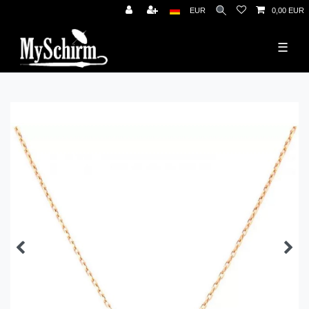
News
EUR
0,00 EUR
☰