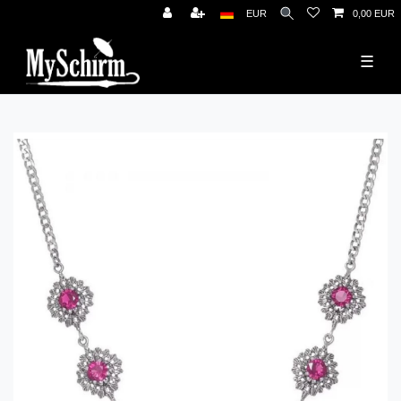
News
EUR
0,00 EUR
☰