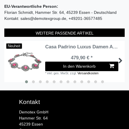
EU-Verantwortliche Person:
Florian Schmidt
Hammer Str.
64
45239
Essen
Deutschland
Kontakt:
sales@demotexgroup.de
+49201-36577485
WEITERE PASSENDE ARTIKEL
Casa Padrino Luxus Damen Armband Silber / Rot - Elegantes handgefertigtes Sterlingsilber Armband mit Edelsteinen - Damen Armschmuck - Damenschmuck
Neuheit
479,90 € *
In den Warenkorb
*
inkl. ges. MwSt.
zzgl.
Versandkosten
Kontakt
Demotex GmbH
Hammer Str. 64
45239 Essen