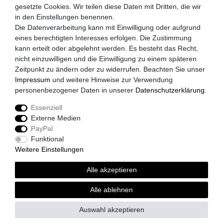
gesetzte Cookies. Wir teilen diese Daten mit Dritten, die wir
Datenschutzerklärung
in den Einstellungen benennen.
Widerrufsrecht
Die Datenverarbeitung kann mit Einwilligung oder aufgrund
eines berechtigten Interesses erfolgen. Die Zustimmung
Zahlungsarten
kann erteilt oder abgelehnt werden. Es besteht das Recht,
nicht einzuwilligen und die Einwilligung zu einem späteren
Versandkosten
Zeitpunkt zu ändern oder zu widerrufen. Beachten Sie unser
Impressum
Impressum
und weitere Hinweise zur Verwendung
personenbezogener Daten in unserer
Daten­schutz­erklärung
.
Akzeptierte Zahlungsarten
Essenziell
Paypal
Externe Medien
Vorkasse
PayPal
Kreditkarte
Funktional
Weitere Einstellungen
Versandpartner
Alle akzeptieren
DHL
GLS
Alle ablehnen
Spedition
Auswahl akzeptieren