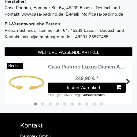
Hersteller:
Casa Padrino
Hammer Str.
64
45239
Essen
Deutschland
Kontakt:
www.casa-padrino.de
E-Mail:
info@casa-padrino.de
EU-Verantwortliche Person:
Florian Schmidt
Hammer Str.
64
45239
Essen
Deutschland
Kontakt:
sales@demotexgroup.de
+49201-36577485
WEITERE PASSENDE ARTIKEL
Casa Padrino Luxus Damen Armreif Schlange Gold / Grün - Handgefertigtes Vergoldetes Sterlingsilber Armband mit Edelsteinen - Eleganter Damenschmuck - Damen Armschmuck - Luxus Qualität
Neuheit
249,90 € *
In den Warenkorb
*
inkl. ges. MwSt.
zzgl.
Versandkosten
Kontakt
Demotex GmbH