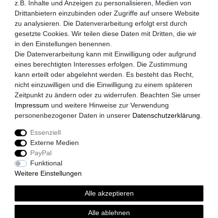
MySchirm.de
z.B. Inhalte und Anzeigen zu personalisieren, Medien von
Drittanbietern einzubinden oder Zugriffe auf unsere Website
AGB
zu analysieren. Die Datenverarbeitung erfolgt erst durch
gesetzte Cookies. Wir teilen diese Daten mit Dritten, die wir
Datenschutzerklärung
in den Einstellungen benennen.
Widerrufsrecht
Die Datenverarbeitung kann mit Einwilligung oder aufgrund
eines berechtigten Interesses erfolgen. Die Zustimmung
Zahlungsarten
kann erteilt oder abgelehnt werden. Es besteht das Recht,
nicht einzuwilligen und die Einwilligung zu einem späteren
Versandkosten
Zeitpunkt zu ändern oder zu widerrufen. Beachten Sie unser
Impressum
Impressum
und weitere Hinweise zur Verwendung
personenbezogener Daten in unserer
Daten­schutz­erklärung
.
Akzeptierte Zahlungsarten
Essenziell
Paypal
Externe Medien
Vorkasse
PayPal
Kreditkarte
Funktional
Weitere Einstellungen
Versandpartner
Alle akzeptieren
DHL
GLS
Alle ablehnen
Spedition