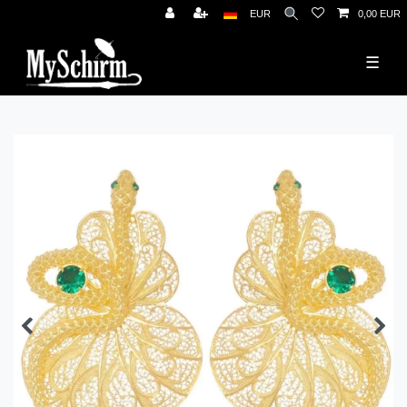
News
EUR
0,00 EUR
☰