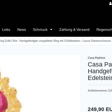
Links
News
Schmuck
Zahlung & Versand
Regensc
ng Gold / Rot - Handgefertigter vergoldeter Ring mit 3 Edelsteinen - Luxus Damenschmuck
Casa Padrino
Casa Pad
Handgefe
Edelste
Artikelnummer
11
249,90 