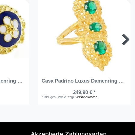
Casa Padrino Luxus Damenring Gold / Blau / Weiß - Handgefertigter vergoldeter Ring mit edler Emaille - Luxus Damenschmuck
Casa Padrino Luxus Damenring Gold / Grün - Handgefertigter vergoldeter Ring mit 3 Edelsteinen - Luxus Damenschmuck
249,90 € *
*
inkl. ges. MwSt.
zzgl.
Versandkosten
Akzeptierte Zahlungsarten