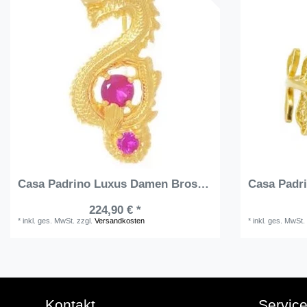
Casa Padrino Luxus Damen Brosche Drache Gold / Rot - Elegante handgefertigte vergoldete Sterlingsilber Anhänger mit Edelsteinen - Handgefertigter Luxus Damenschmuck
224,90 € *
*
inkl. ges. MwSt.
zzgl.
Versandkosten
*
inkl. ges. MwSt.
Kontakt
Servic