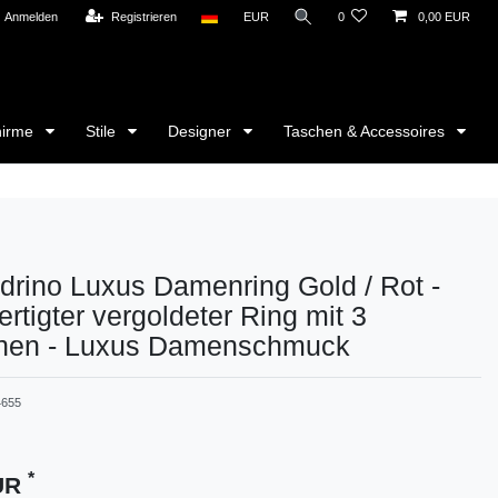
Anmelden
Registrieren
EUR
0
0,00 EUR
hirme
Stile
Designer
Taschen & Accessoires
rino Luxus Damenring Gold / Rot -
rtigter vergoldeter Ring mit 3
inen - Luxus Damenschmuck
4655
*
EUR