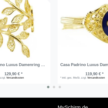
Casa Padrino Luxus Damenring Gold - Eleganter handgefertigter vergoldeter Ring - Moderner Damenschmuck
129,90 € *
119,90 € *
zzgl.
Versandkosten
*
inkl. ges. MwSt.
zzgl.
Versandkosten
e
MySchirm.de